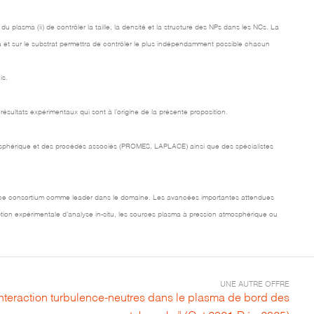
plasma (ii) de contrôler la taille, la densité et la structure des NPs dans les NCs. La
 et sur le substrat permettra de contrôler le plus indépendamment possible chacun
is.
résultats expérimentaux qui sont à l’origine de la présente proposition.
osphérique et des procédés associés (PROMES, LAPLACE) ainsi que des spécialistes
ent ce consortium comme leader dans le domaine. Les avancées importantes attendues
eption expérimentale d’analyse in-situ, les sources plasma à pression atmosphérique ou
UNE AUTRE OFFRE
nteraction turbulence-neutres dans le plasma de bord des