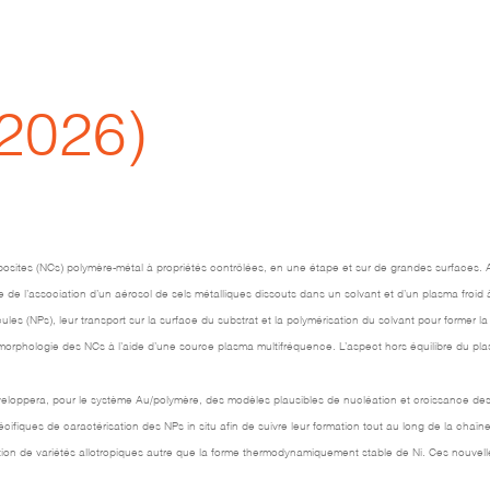
.2026)
s (NCs) polymère-métal à propriétés contrôlées, en une étape et sur de grandes surfaces. A 
e de l’association d’un aérosol de sels métalliques dissouts dans un solvant et d’un plasma froi
ules (NPs), leur transport sur la surface du substrat et la polymérisation du solvant pour former 
orphologie des NCs à l’aide d’une source plasma multifréquence. L’aspect hors équilibre du plas
eloppera, pour le système Au/polymère, des modèles plausibles de nucléation et croissance des
écifiques de caractérisation des NPs in situ afin de suivre leur formation tout au long de la cha
rmation de variétés allotropiques autre que la forme thermodynamiquement stable de Ni. Ces nouv