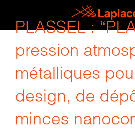
PLASSEL : “PLAS
pression atmosp
métalliques pou
design, de dépô
minces nanocom