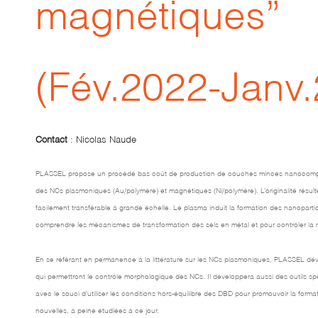
magnétiques”
(Fév.2022-Janv
Contact
: Nicolas Naude
PLASSEL propose un procédé bas coût de production de couches minces nanocomposite
des NCs plasmoniques (Au/polymère) et magnétiques (Ni/polymère). L’originalité résult
facilement transférable à grande échelle. Le plasma induit la formation des nanopartic
comprendre les mécanismes de transformation des sels en métal et pour contrôler la m
En se référant en permanence à la littérature sur les NCs plasmoniques, PLASSEL dév
qui permettront le contrôle morphologique des NCs. Il développera aussi des outils sp
avec le souci d’utiliser les conditions hors-équilibre des DBD pour promouvoir la fo
nouvelles, à peine étudiées à ce jour.