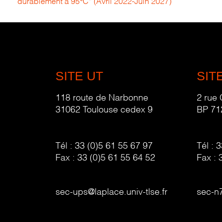
durablement à 95°C” (Avril 2022-Juin 2027)
SITE UT
SIT
118 route de Narbonne
2 rue
31062 Toulouse cedex 9
BP 71
Tél :
33 (0)5 61 55 67 97
Tél :
3
Fax :
33 (0)5 61 55 64 52
Fax :
sec-ups@laplace.univ-tlse.fr
sec-n7