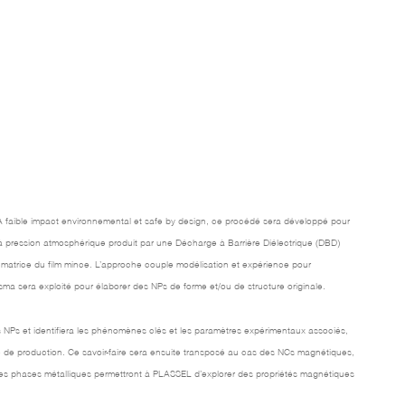
faible impact environnemental et safe by design, ce procédé sera développé pour
d à pression atmosphérique produit par une Décharge à Barrière Diélectrique (DBD)
la matrice du film mince. L’approche couple modélisation et expérience pour
ma sera exploité pour élaborer des NPs de forme et/ou de structure originale.
 NPs et identifiera les phénomènes clés et les paramètres expérimentaux associés,
îne de production. Ce savoir-faire sera ensuite transposé au cas des NCs magnétiques,
elles phases métalliques permettront à PLASSEL d’explorer des propriétés magnétiques