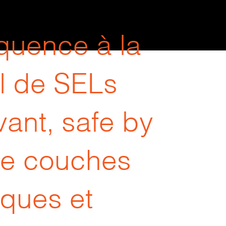
quence à la
l de SELs
ant, safe by
de couches
ques et