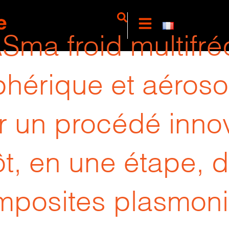
ma froid multifré
hérique et aéroso
r un procédé innov
t, en une étape, 
posites plasmoni