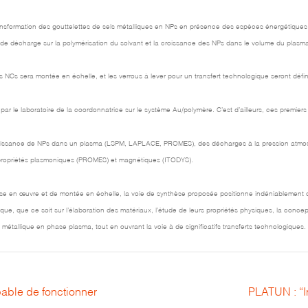
ansformation des gouttelettes de sels métalliques en NPs en présence des espèces énergétiques du 
e décharge sur la polymérisation du solvant et la croissance des NPs dans le volume du plasma
 NCs sera montée en échelle, et les verrous à lever pour un transfert technologique seront défin
par le laboratoire de la coordonnatrice sur le système Au/polymère. C’est d’ailleurs, ces premiers 
a croissance de NPs dans un plasma (LSPM, LAPLACE, PROMES), des décharges à la pression atm
 propriétés plasmoniques (PROMES) et magnétiques (ITODYS).
de mise en œuvre et de montée en échelle, la voie de synthèse proposée positionne indéniablem
ique, que ce soit sur l’élaboration des matériaux, l’étude de leurs propriétés physiques, la conc
tallique en phase plasma, tout en ouvrant la voie à de significatifs transferts technologiques.
ble de fonctionner
PLATUN : “I