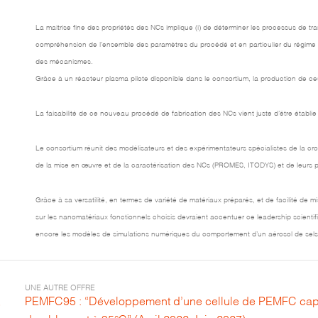
La maitrise fine des propriétés des NCs implique (i) de déterminer les processus de tr
compréhension de l’ensemble des paramètres du procédé et en particulier du régime d
des mécanismes.
Grâce à un réacteur plasma pilote disponible dans le consortium, la production de ces
La faisabilité de ce nouveau procédé de fabrication des NCs vient juste d’être établie 
Le consortium réunit des modélisateurs et des expérimentateurs spécialistes de l
de la mise en œuvre et de la caractérisation des NCs (PROMES, ITODYS) et de leurs
Grâce à sa versatilité, en termes de variété de matériaux préparés, et de facilité 
sur les nanomatériaux fonctionnels choisis devraient accentuer ce leadership scientif
encore les modèles de simulations numériques du comportement d’un aérosol de sels mé
UNE AUTRE OFFRE
PEMFC95 : “Développement d’une cellule de PEMFC capa