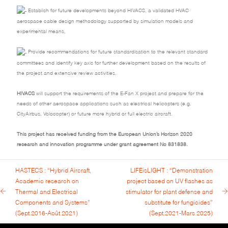
Establish for future developments beyond HIVACS, a validated HVAC
aerospace cable design methodology supported by simulation models and
experimental means,
Provide recommendations for future standardisation to the relevant standard
committees and identify key axis for further development based on the results of
the project and extensive review activities.
HIVACS
will support the requirements of the E-Fan X project and prepare for the
needs of other aerospace applications such as electrical helicopters (e.g.
CityAirbus, Volocopter) or future more hybrid or full electric aircraft.
This project has received funding from the European Union’s Horizon 2020
research and innovation programme under grant agreement No 831838.
HASTECS : “Hybrid Aircraft,
LIFEisLIGHT : “Demonstration
Academic research on
project based on UV flashes as
Thermal and Electrical
stimulator for plant defense and
Components and Systems”
substitute for fungicides”
(Sept.2016-Août 2021)
(Sept.2021-Mars 2025)