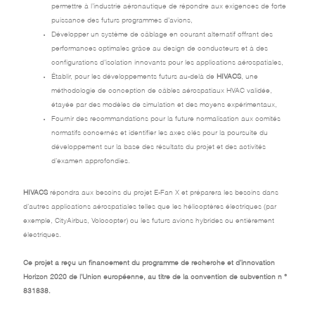
permettre à l’industrie aéronautique de répondre aux exigences de forte
puissance des futurs programmes d’avions,
Développer un système de câblage en courant alternatif offrant des
performances optimales grâce au design de conducteurs et à des
configurations d’isolation innovants pour les applications aérospatiales,
Établir, pour les développements futurs au-delà de
HIVACS
, une
méthodologie de conception de câbles aérospatiaux HVAC validée,
étayée par des modèles de simulation et des moyens expérimentaux,
Fournir des recommandations pour la future normalisation aux comités
normatifs concernés et identifier les axes clés pour la poursuite du
développement sur la base des résultats du projet et des activités
d’examen approfondies.
HIVACS
répondra aux besoins du projet E-Fan X et préparera les besoins dans
d’autres applications aérospatiales telles que les hélicoptères électriques (par
exemple, CityAirbus, Volocopter) ou les futurs avions hybrides ou entièrement
électriques.
Ce projet a reçu un financement du programme de recherche et d’innovation
Horizon 2020 de l’Union européenne, au titre de la convention de subvention n °
831838.