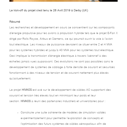
Le kick-off du projet s’est tenu le 26 Avril 2019 à Derby (UK)
Résumé
Les recherches et développement en cours se concentrent sur les composants
d’énergie propulsive pour les avions à propulsion hybride tels que le projet E-Fan X
dirigé par Rolls Royce, Airbus et Siemens, ce qui pourrait ouvrir la voie à l’avion
tout électrique. Les niveaux de puissance devraient se situer entre 2 et 4 MVA
pour les systèmes hybrides et jusqu’à 40 MVA pour les systèmes tout électrique.
Ceci implique la transmission d’énergie électrique à travers l’aéronef à des
échelles jamais vues auparavant. Ces évolutions ne sont pas possibles sans le
développement de systèmes de câblage à forte densité de courant et sécurisés
fonctionnant à des niveaux de tension et de courant nettement plus élevés
qu’actuellement.
Le projet
HIVACS
est axé sur le développement de câbles AC supportant des
courant et tension très élevés tout en minimisant leur poids et leur
section.
HIVACS
a réuni des partenaires industriels et universitaires pour :
Construire une suite cohérente de modèles de simulation validés
expérimentalement pour permettre l’exploration de concepts et
l’optimisation des futurs systèmes de câbles aérospatiaux afin de