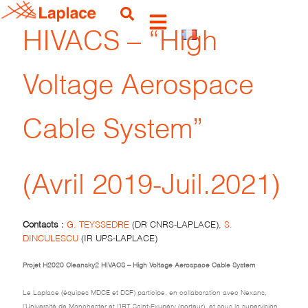
HIVACS – “High
Voltage Aerospace
Cable System”
(Avril 2019-Juil.2021)
Contacts :
G. TEYSSEDRE
(DR CNRS-LAPLACE),
S.
DINCULESCU
(IR UPS-LAPLACE)
Projet H2020 Cleansky2 HIVACS – High Voltage Aerospace Cable System
Le Laplace (équipes MDCE et DSF) participe, en collaboration avec Nexans,
l’Université de Manchester et l’IRT Saint-Exupéry (porteur), et sous la supervision