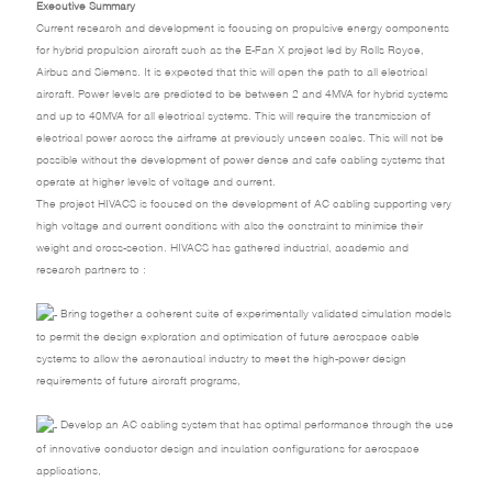
Executive Summary
Current research and development is focusing on propulsive energy components
for hybrid propulsion aircraft such as the E-Fan X project led by Rolls Royce,
Airbus and Siemens. It is expected that this will open the path to all electrical
aircraft. Power levels are predicted to be between 2 and 4MVA for hybrid systems
and up to 40MVA for all electrical systems. This will require the transmission of
electrical power across the airframe at previously unseen scales. This will not be
possible without the development of power dense and safe cabling systems that
operate at higher levels of voltage and current.
The project HIVACS is focused on the development of AC cabling supporting very
high voltage and current conditions with also the constraint to minimise their
weight and cross-section. HIVACS has gathered industrial, academic and
research partners to :
Bring together a coherent suite of experimentally validated simulation models
to permit the design exploration and optimisation of future aerospace cable
systems to allow the aeronautical industry to meet the high-power design
requirements of future aircraft programs,
Develop an AC cabling system that has optimal performance through the use
of innovative conductor design and insulation configurations for aerospace
applications,