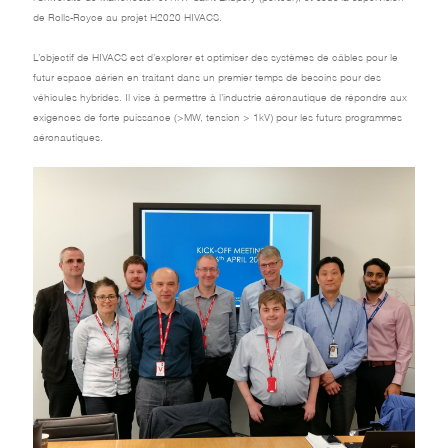
de Rolls-Royce au projet H2020 HIVACS.
L’objectif de HIVACS est d’explorer et optimiser des systèmes de câbles pour le
futur espace aérien en traitant dans un premier temps de besoins pour des
véhicules hybrides. Il vise à permettre à l’industrie aéronautique de répondre aux
exigences de forte puissance (>MW, tension > 1kV) pour les futurs programmes
aéronautiques.