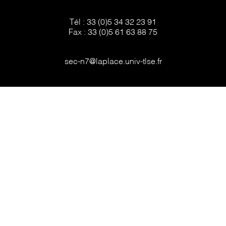
Tél :
33 (0)5 34 32 23 91
Fax :
33 (0)5 61 63 88 75
sec-n7@laplace.univ-tlse.fr