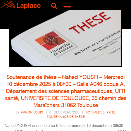
Soutenance de thèse – Nahed YOUSFI – Mercredi
10 décembre 2025 à 08h30 – Salle A046 coque A,
Département des sciences pharmaceutiques, UFR
santé, UNIVERSITE DE TOULOUSE, 35 chemin des
Maraîchers 31062 Toulouse
,
,
BY
MANON LOUIS
|
01 DÉCEMBRE 2025
|
ACTUALITÉS
PRHE
SOUTENANCE DE THÈSE
Nahed YOUSFI soutiendra sa thèse le mercredi 10 décembre à 08h30 –