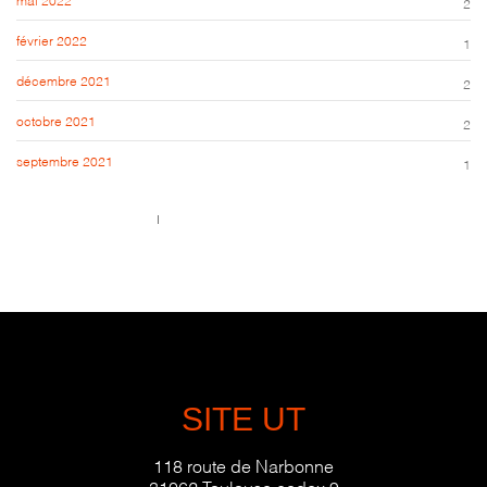
2
février 2022
1
décembre 2021
2
octobre 2021
2
septembre 2021
1
Call us 123-456-7890
no-reply@domain.com
SITE UT
118 route de Narbonne
31062 Toulouse cedex 9