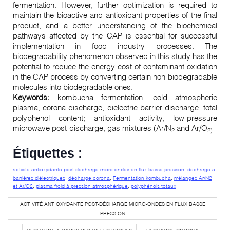
fermentation. However, further optimization is required to
maintain the bioactive and antioxidant properties of the final
product, and a better understanding of the biochemical
pathways affected by the CAP is essential for successful
implementation in food industry processes. The
biodegradability phenomenon observed in this study has the
potential to reduce the energy cost of contaminant oxidation
in the CAP process by converting certain non-biodegradable
molecules into biodegradable ones.
Keywords:
kombucha fermentation, cold atmospheric
plasma, corona discharge, dielectric barrier discharge, total
polyphenol content; antioxidant activity, low-pressure
microwave post-discharge, gas mixtures (Ar/N
and Ar/O
2
2).
Étiquettes :
activité antioxydante post-décharge micro-ondes en flux basse pression
,
décharge à
barrières diélectriques
,
décharge corona
,
Fermentation kombucha
,
mélanges Ar/N2
et Ar/O2
,
plasma froid à pression atmosphérique
,
polyphénols totaux
ACTIVITÉ ANTIOXYDANTE POST-DÉCHARGE MICRO-ONDES EN FLUX BASSE
PRESSION