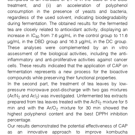
treatment, and (ii) an acceleration of polyphenol
consumption in the presence of yeasts and bacteria,
regardless of the used solvent, indicating biodegradability
during fermentation. The obtained results for the fermented
tea are closely related to antioxidant activity, displaying an
increase in IC
from 7.6 µg/mL in the control group to 11.6
50
µg/mL in the DBD group and 16.3 µg/mL in the DC group.
These analyses were complemented by an in vitro
assessment of the biological activities, including the anti-
inflammatory and anti-proliferative activities against cancer
cells. These results indicated that the application of CAP on
fermentation represents a new process for the bioactive
compounds while preserving their functional properties.
In the second part, the treatment of tea leaves by low-
pressure microwave post-discharge with two gas mixtures
(Ar/N
and Ar/
) was investigated. Unfermented tea extracts
2
2
prepared from tea leaves treated with the Ar/N
mixture for 5
2
min and with the Ar/O
mixture for 30 min showed the
2
highest polyphenol content and the best DPPH inhibition
percentage.
Our results demonstrated the potential effectiveness of CAP
as an innovative approach to improve kombucha