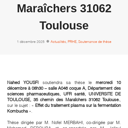
Maraîchers 31062
Toulouse
1 décembre 2025
Actualités
,
PRHE
,
Soutenance de thèse
Nahed YOUSFI
soutiendra sa thèse le
mercredi 10
décembre à 08h30 – salle
A046 coque A
, Département des
sciences pharmaceutiques, UFR santé, UNIVERSITE DE
TOULOUSE, 35 chemin des Maraîchers 31062 Toulouse.
,
sur le sujet : «
Effet du traitement plasma sur la fermentation
Kombucha
».
Thèse dirigée par M. Nofel MERBAHI, co-dirigée par M.
Mohamed DEBOUBA et co-encadrée par M. Jalloul