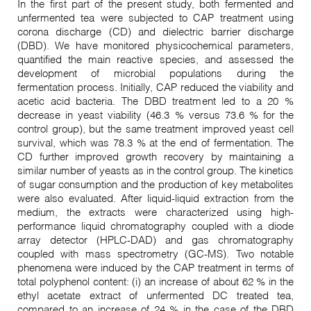
In the first part of the present study, both fermented and
unfermented tea were subjected to CAP treatment using
corona discharge (CD) and dielectric barrier discharge
(DBD). We have monitored physicochemical parameters,
quantified the main reactive species, and assessed the
development of microbial populations during the
fermentation process. Initially, CAP reduced the viability and
acetic acid bacteria. The DBD treatment led to a 20 %
decrease in yeast viability (46.3 % versus 73.6 % for the
control group), but the same treatment improved yeast cell
survival, which was 78.3 % at the end of fermentation. The
CD further improved growth recovery by maintaining a
similar number of yeasts as in the control group. The kinetics
of sugar consumption and the production of key metabolites
were also evaluated. After liquid-liquid extraction from the
medium, the extracts were characterized using high-
performance liquid chromatography coupled with a diode
array detector (HPLC-DAD) and gas chromatography
coupled with mass spectrometry (GC-MS). Two notable
phenomena were induced by the CAP treatment in terms of
total polyphenol content: (i) an increase of about 62 % in the
ethyl acetate extract of unfermented DC treated tea,
compared to an increase of 24 % in the case of the DBD