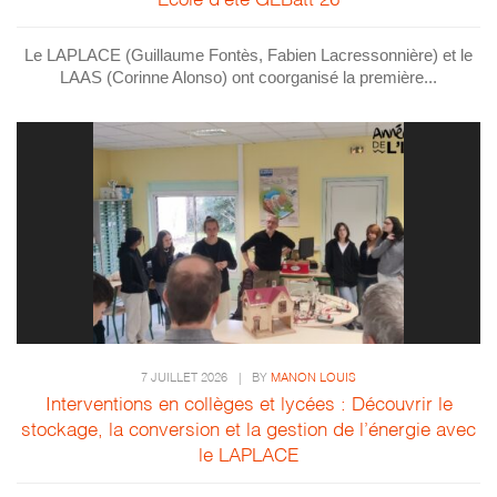
Le LAPLACE (Guillaume Fontès, Fabien Lacressonnière) et le
LAAS (Corinne Alonso) ont coorganisé la première...
7 JUILLET 2026
|
BY
MANON LOUIS
Interventions en collèges et lycées : Découvrir le
stockage, la conversion et la gestion de l’énergie avec
le LAPLACE