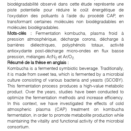
biodégradabilité observé dans cette étude représente une
piste potentielle pour réduire le coût énergétique de
l’oxydation des polluants à l’aide du procédé CAP, en
transformant certaines molécules non biodégradables en
molécules biodégradables.
Mots-clés :
Fermentation kombucha, plasma froid à
pression atmosphérique, décharge corona, décharge à
barrières diélectriques, polyphénols totaux, activité
antioxydante post-décharge micro-ondes en flux basse
pression, mélanges Ar/N
et Ar/O
2
2.
Résumé de la thèse en anglais :
Kombucha is a fermented symbiotic beverage. Traditionally,
it is made from sweet tea, which is fermented by a microbial
culture consisting of various bacteria and yeasts (SCOBY).
This fermentation process produces a high-value metabolic
product. Over the years, studies have been conducted to
optimize the fermentation methods and increase efficiency.
In this context, we have investigated the effects of cold
atmospheric plasma (CAP) treatment on kombucha
fermentation, in order to promote metabolite production while
maintaining the vitality and functional activity of the microbial
consortium.