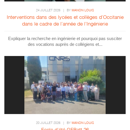
24 JUILLET 2026
|
BY
MANON LOUIS
Interventions dans des lycées et collèges d’Occitanie
dans le cadre de l’année de l’Ingénierie
Expliquer la recherche en ingénierie et pourquoi pas susciter
des vocations auprès de collégiens et...
20 JUILLET 2026
|
BY
MANON LOUIS
Ecole d’été GEBatt 26