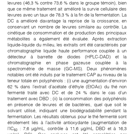
levures (46,3 % contre 73,6 % dans le groupe témoin), bien
que ce même traitement ait amélioré la survie cellulaire des
levures avec un taux de 78,3 % à la fin de la fermentation. La
DC a amélioré davantage la reprise de la croissance, en
conservant un nombre de levures similaire au contrôle. La
cinétique de consommation et de production des principaux
métabolites a également été évaluée. Après extraction
liquide-liquide du milieu, les extraits ont été caractérisés par
chromatographie liquide haute performance couplée à un
détecteur à barrette de diodes (HPLC-DAD) et la
chromatographie en phase gazeuse couplée à la
spectrométrie de masse (GC-MS). Deux phénomènes
notables ont été induits par le traitement CAP au niveau de la
teneur totale en polyphénols : (i) une augmentation d’environ
62 % dans l’extrait d’acétate d’éthyle (EtOAc) du thé non
fermenté traité avec DC et de 24 % dans le cas d’un
traitement avec DBD ; (ii) la consommation des polyphénols
en présence de levures et de bactéries, quel que soit le
solvant utilisé, indiquant une biodégradabilité pendant la
fermentation. Les résultats obtenus pour le thé fermenté sont
étroitement liés à l’activité antioxydante (augmentation de
l’IC
: 7,6 µg/mL, contrôle à 11,6 µg/mL DBD et à 16,3
50