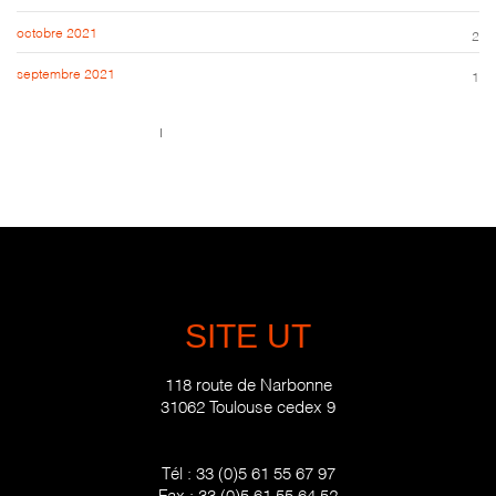
octobre 2021
2
septembre 2021
1
Call us 123-456-7890
no-reply@domain.com
SITE UT
118 route de Narbonne
31062 Toulouse cedex 9
Tél :
33 (0)5 61 55 67 97
Fax :
33 (0)5 61 55 64 52