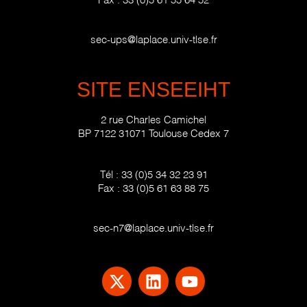
sec-ups@laplace.univ-tlse.fr
SITE ENSEEIHT
2 rue Charles Camichel
BP 7122 31071 Toulouse Cedex 7
Tél :
33 (0)5 34 32 23 91
Fax :
33 (0)5 61 63 88 75
sec-n7@laplace.univ-tlse.fr