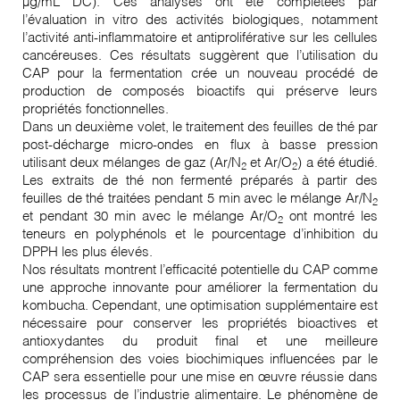
µg/mL DC). Ces analyses ont été complétées par
l’évaluation in vitro des activités biologiques, notamment
l’activité anti-inflammatoire et antiproliférative sur les cellules
cancéreuses. Ces résultats suggèrent que l’utilisation du
CAP pour la fermentation crée un nouveau procédé de
production de composés bioactifs qui préserve leurs
propriétés fonctionnelles.
Dans un deuxième volet, le traitement des feuilles de thé par
post-décharge micro-ondes en flux à basse pression
utilisant deux mélanges de gaz (Ar/N
et Ar/O
) a été étudié.
2
2
Les extraits de thé non fermenté préparés à partir des
feuilles de thé traitées pendant 5 min avec le mélange Ar/N
2
et pendant 30 min avec le mélange Ar/O
ont montré les
2
teneurs en polyphénols et le pourcentage d’inhibition du
DPPH les plus élevés.
Nos résultats montrent l’efficacité potentielle du CAP comme
une approche innovante pour améliorer la fermentation du
kombucha. Cependant, une optimisation supplémentaire est
nécessaire pour conserver les propriétés bioactives et
antioxydantes du produit final et une meilleure
compréhension des voies biochimiques influencées par le
CAP sera essentielle pour une mise en œuvre réussie dans
les processus de l’industrie alimentaire. Le phénomène de