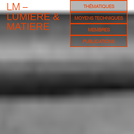
LM –
THÉMATIQUES
LUMIERE &
MOYENS TECHNIQUES
MATIERE
MEMBRES
PUBLICATIONS