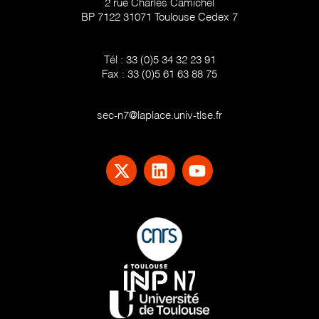
2 rue Charles Camichel
BP 7122 31071 Toulouse Cedex 7
Tél :
33 (0)5 34 32 23 91
Fax :
33 (0)5 61 63 88 75
sec-n7@laplace.univ-tlse.fr