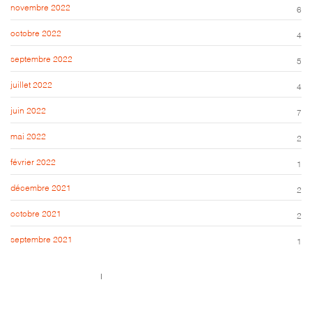
novembre 2022
6
octobre 2022
4
septembre 2022
5
juillet 2022
4
juin 2022
7
mai 2022
2
février 2022
1
décembre 2021
2
octobre 2021
2
septembre 2021
1
Call us 123-456-7890
no-reply@domain.com