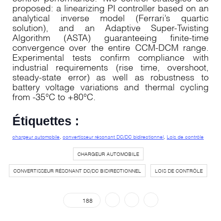
proposed: a linearizing PI controller based on an
analytical inverse model (Ferrari’s quartic
solution), and an Adaptive Super-Twisting
Algorithm (ASTA) guaranteeing finite-time
convergence over the entire CCM-DCM range.
Experimental tests confirm compliance with
industrial requirements (rise time, overshoot,
steady-state error) as well as robustness to
battery voltage variations and thermal cycling
from -35°C to +80°C.
Étiquettes :
chargeur automobile
,
convertisseur résonant DC/DC bidirectionnel
,
Lois de contrôle
CHARGEUR AUTOMOBILE
CONVERTISSEUR RÉSONANT DC/DC BIDIRECTIONNEL
LOIS DE CONTRÔLE
188