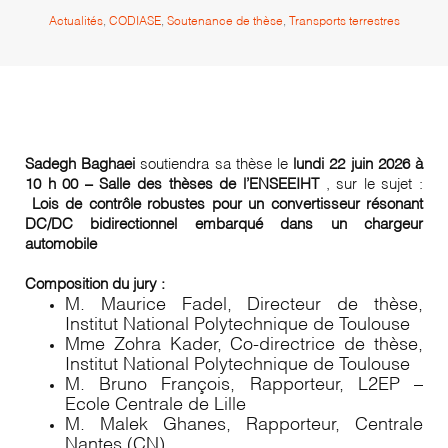
Actualités
,
CODIASE
,
Soutenance de thèse
,
Transports terrestres
Sadegh Baghaei
soutiendra sa thèse le
lundi 22 juin 2026 à
10 h 00 – S
alle des thèses de l’ENSEEIHT
,
sur le sujet :
Lois de contrôle robustes pour un convertisseur résonant
DC/DC bidirectionnel embarqué dans un chargeur
automobile
Composition du jury :
M. Maurice Fadel, Directeur de thèse,
Institut National Polytechnique de Toulouse
Mme Zohra Kader, Co-directrice de thèse,
Institut National Polytechnique de Toulouse
M. Bruno François, Rapporteur, L2EP –
Ecole Centrale de Lille
M. Malek Ghanes, Rapporteur, Centrale
Nantes (CN)