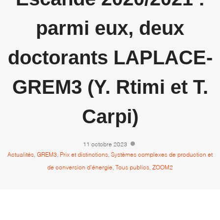
parmi eux, deux
doctorants LAPLACE-
GREM3 (Y. Rtimi et T.
Carpi)
11 octobre 2023
Actualités
,
GREM3
,
Prix et distinctions
,
Systèmes complexes de production et
de conversion d'énergie
,
Tous publics
,
ZOOM2