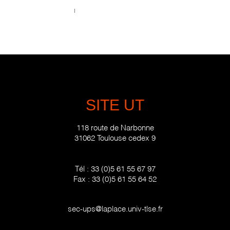
Call us 123-456-7890
no-reply@domain.com
SITE UT
118 route de Narbonne
31062 Toulouse cedex 9
Tél :
33 (0)5 61 55 67 97
Fax :
33 (0)5 61 55 64 52
sec-ups@laplace.univ-tlse.fr