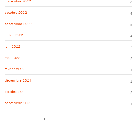
novembre 2022
6
octobre 2022
4
septembre 2022
5
juillet 2022
4
juin 2022
7
mai 2022
2
février 2022
1
décembre 2021
2
octobre 2021
2
septembre 2021
1
Call us 123-456-7890
no-reply@domain.com