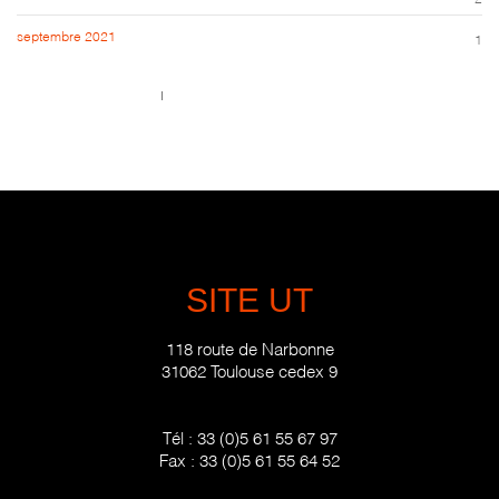
septembre 2021
1
Call us 123-456-7890
no-reply@domain.com
SITE UT
118 route de Narbonne
31062 Toulouse cedex 9
Tél :
33 (0)5 61 55 67 97
Fax :
33 (0)5 61 55 64 52