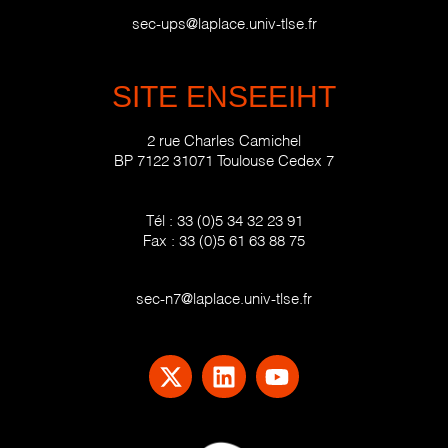
sec-ups@laplace.univ-tlse.fr
SITE ENSEEIHT
2 rue Charles Camichel
BP 7122 31071 Toulouse Cedex 7
Tél :
33 (0)5 34 32 23 91
Fax :
33 (0)5 61 63 88 75
sec-n7@laplace.univ-tlse.fr