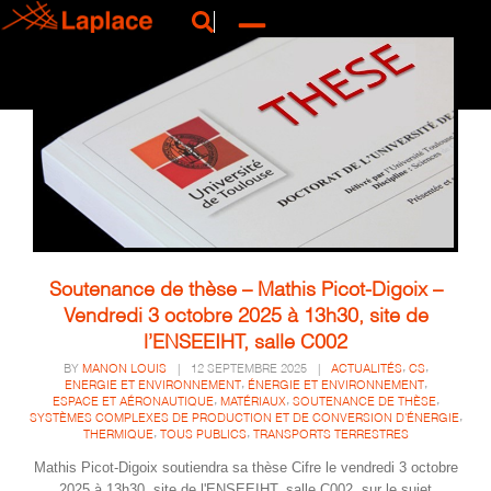
Soutenance de thèse – Mathis Picot-Digoix –
Vendredi 3 octobre 2025 à 13h30, site de
l’ENSEEIHT, salle C002
,
,
BY
MANON LOUIS
|
12 SEPTEMBRE 2025
|
ACTUALITÉS
CS
,
,
ENERGIE ET ENVIRONNEMENT
ÉNERGIE ET ENVIRONNEMENT
,
,
,
ESPACE ET AÉRONAUTIQUE
MATÉRIAUX
SOUTENANCE DE THÈSE
,
SYSTÈMES COMPLEXES DE PRODUCTION ET DE CONVERSION D'ÉNERGIE
,
,
THERMIQUE
TOUS PUBLICS
TRANSPORTS TERRESTRES
Mathis Picot-Digoix soutiendra sa thèse Cifre le vendredi 3 octobre
2025 à 13h30, site de l'ENSEEIHT, salle C002, sur le sujet