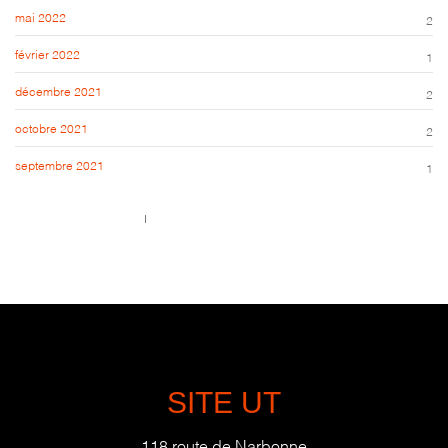
mai 2022
2
février 2022
1
décembre 2021
2
octobre 2021
2
septembre 2021
1
Call us 123-456-7890
no-reply@domain.com
SITE UT
118 route de Narbonne