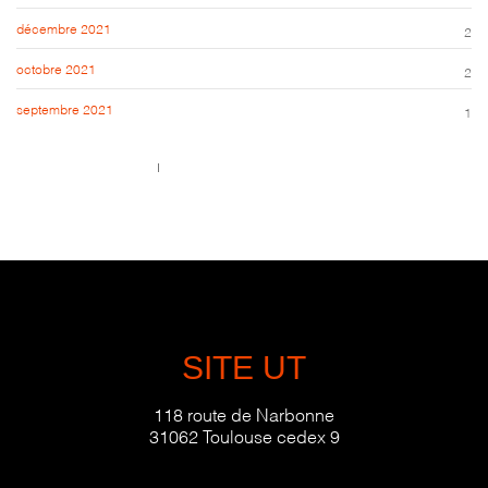
décembre 2021
2
octobre 2021
2
septembre 2021
1
Call us 123-456-7890
no-reply@domain.com
SITE UT
118 route de Narbonne
31062 Toulouse cedex 9