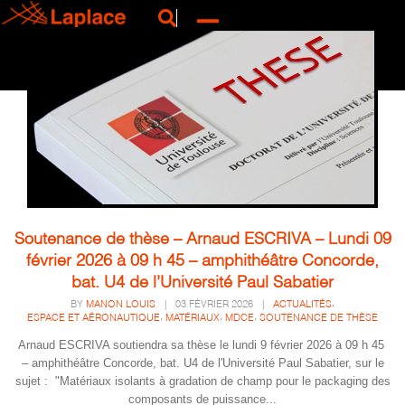
Soutenance de thèse – Arnaud ESCRIVA – Lundi 09
février 2026 à 09 h 45 – amphithéâtre Concorde,
bat. U4 de l’Université Paul Sabatier
,
BY
MANON LOUIS
|
03 FÉVRIER 2026
|
ACTUALITÉS
,
,
,
ESPACE ET AÉRONAUTIQUE
MATÉRIAUX
MDCE
SOUTENANCE DE THÈSE
Arnaud ESCRIVA soutiendra sa thèse le lundi 9 février 2026 à 09 h 45
– amphithéâtre Concorde, bat. U4 de l'Université Paul Sabatier, sur le
sujet : "Matériaux isolants à gradation de champ pour le packaging des
composants de puissance...