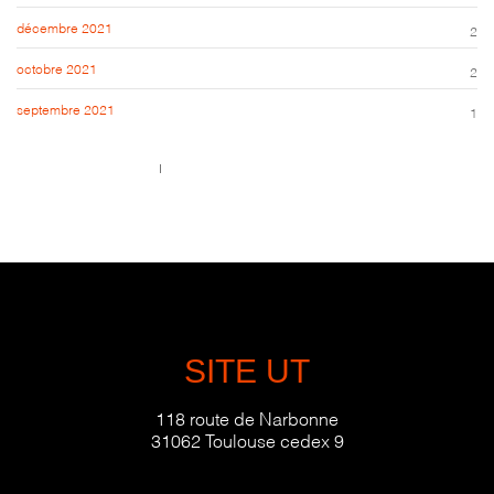
décembre 2021
2
octobre 2021
2
septembre 2021
1
Call us 123-456-7890
no-reply@domain.com
SITE UT
118 route de Narbonne
31062 Toulouse cedex 9