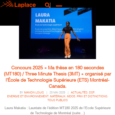
Concours 2025 « Ma thèse en 180 secondes
(MT180) / Three Minute Thesis (3MT) » organisé par
l’École de Technologie Supérieure (ETS) Montréal-
Canada.
,
,
BY
MANON LOUIS
|
20 MAI 2025
|
ACTUALITÉS
DSF
,
,
,
,
ENERGIE ET ENVIRONNEMENT
MATÉRIAUX
MDCE
PRIX ET DISTINCTIONS
TOUS PUBLICS
Laura Makatia : Lauréate de l’édition MT180 2025 de l’Ecole Supérieure
de Technologie de Montréal (suite…)