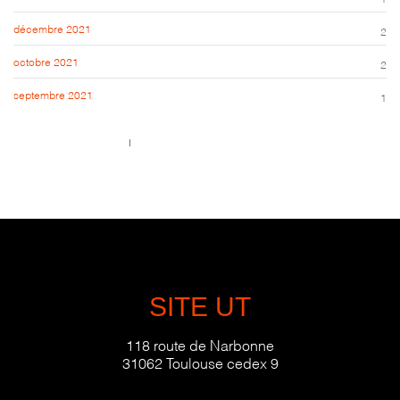
décembre 2021
2
octobre 2021
2
septembre 2021
1
Call us 123-456-7890
no-reply@domain.com
SITE UT
118 route de Narbonne
31062 Toulouse cedex 9