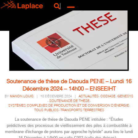
Soutenance de thèse de Daouda PENE – Lundi 16
Décembre 2024 – 14h00 – ENSEEIHT
,
,
BY
MANON LOUIS
|
10 DÉCEMBRE 2024
|
ACTUALITÉS
CODIASE
GENESYS
,
,
SOUTENANCE DE THÈSE
,
SYSTÈMES COMPLEXES DE PRODUCTION ET DE CONVERSION D'ÉNERGIE
,
TOUS PUBLICS
TRANSPORTS TERRESTRES
La soutenance de thèse de Daouda PENE intitulée : "Études
prédictives des processus de vieillissement des piles à combustible à
membrane d'échange de protons par approche hybride" aura lieu le lundi
16 Décembre à 14h00 en salle C002 (salle des thèses)...