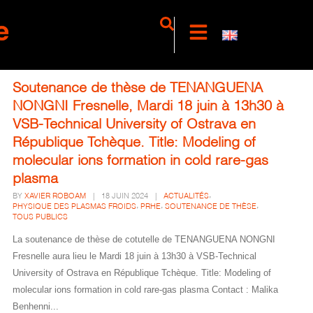
Soutenance de thèse de TENANGUENA
NONGNI Fresnelle, Mardi 18 juin à 13h30 à
VSB-Technical University of Ostrava en
République Tchèque. Title: Modeling of
molecular ions formation in cold rare-gas
plasma
,
BY
XAVIER ROBOAM
|
18 JUIN 2024
|
ACTUALITÉS
,
,
,
PHYSIQUE DES PLASMAS FROIDS
PRHE
SOUTENANCE DE THÈSE
TOUS PUBLICS
La soutenance de thèse de cotutelle de TENANGUENA NONGNI
Fresnelle aura lieu le Mardi 18 juin à 13h30 à VSB-Technical
University of Ostrava en République Tchèque. Title: Modeling of
molecular ions formation in cold rare-gas plasma Contact : Malika
Benhenni...