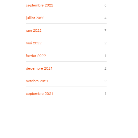
septembre 2022
5
juillet 2022
4
juin 2022
7
mai 2022
2
février 2022
1
décembre 2021
2
octobre 2021
2
septembre 2021
1
Call us 123-456-7890
no-reply@domain.com