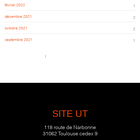
février 2022
1
décembre 2021
2
octobre 2021
2
septembre 2021
1
Call us 123-456-7890
no-reply@domain.com
SITE UT
118 route de Narbonne
31062 Toulouse cedex 9