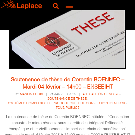
Soutenance de thèse de Corentin BOENNEC –
Mardi 04 février – 14h00 – ENSEEIHT
,
,
BY
MANON LOUIS
|
21 JANVIER 2025
|
ACTUALITÉS
GENESYS
,
SOUTENANCE DE THÈSE
,
SYSTÈMES COMPLEXES DE PRODUCTION ET DE CONVERSION D'ÉNERGIE
TOUS PUBLICS
La soutenance de thèse de Corentin BOENNEC intitulée : "Conception
robuste de micro-réseaux sous incertitudes intégrant l'efficacité
énergétique et le vieillissement : impact des choix de modélisation"
aura lieu le mardi 4 février 2025 à 14h00 en salle C002 à l'ENSEEIHT (2