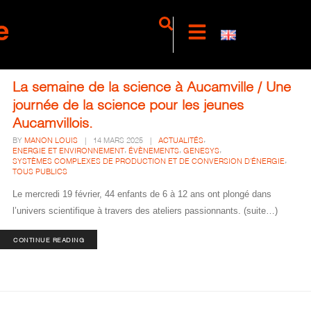
La semaine de la science à Aucamville / Une
journée de la science pour les jeunes
Aucamvillois.
,
BY
MANON LOUIS
|
14 MARS 2025
|
ACTUALITÉS
,
,
,
ENERGIE ET ENVIRONNEMENT
ÉVÈNEMENTS
GENESYS
,
SYSTÈMES COMPLEXES DE PRODUCTION ET DE CONVERSION D'ÉNERGIE
TOUS PUBLICS
Le mercredi 19 février, 44 enfants de 6 à 12 ans ont plongé dans
l’univers scientifique à travers des ateliers passionnants. (suite…)
CONTINUE READING