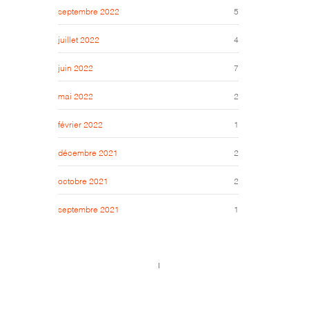
septembre 2022
5
juillet 2022
4
juin 2022
7
mai 2022
2
février 2022
1
décembre 2021
2
octobre 2021
2
septembre 2021
1
Call us 123-456-7890
no-reply@domain.com