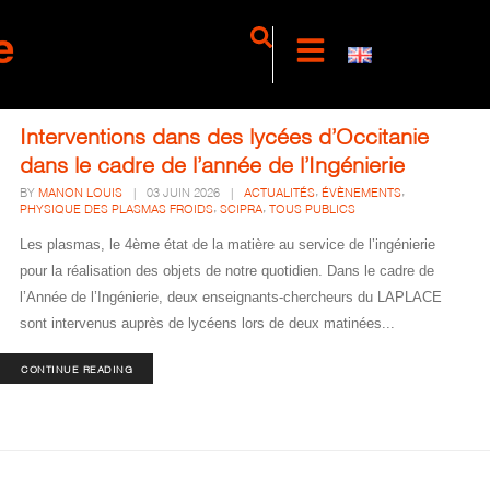
Interventions dans des lycées d’Occitanie
dans le cadre de l’année de l’Ingénierie
,
,
BY
MANON LOUIS
|
03 JUIN 2026
|
ACTUALITÉS
ÉVÈNEMENTS
,
,
PHYSIQUE DES PLASMAS FROIDS
SCIPRA
TOUS PUBLICS
Les plasmas, le 4ème état de la matière au service de l’ingénierie
pour la réalisation des objets de notre quotidien. Dans le cadre de
l’Année de l’Ingénierie, deux enseignants-chercheurs du LAPLACE
sont intervenus auprès de lycéens lors de deux matinées...
CONTINUE READING