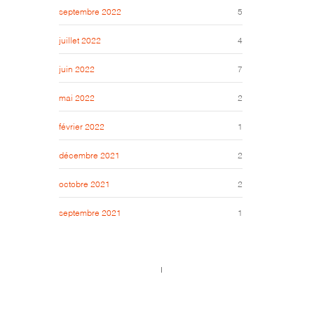
septembre 2022
5
juillet 2022
4
juin 2022
7
mai 2022
2
février 2022
1
décembre 2021
2
octobre 2021
2
septembre 2021
1
Call us 123-456-7890
no-reply@domain.com