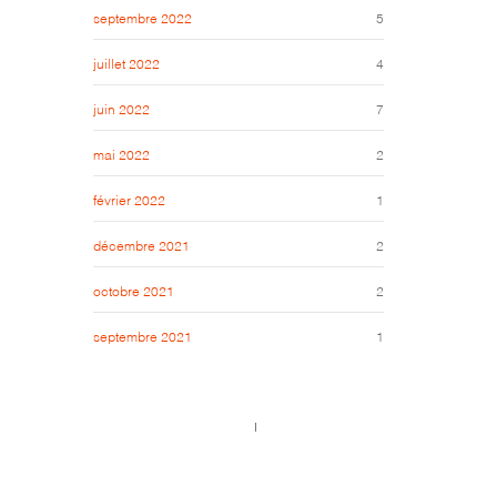
septembre 2022
5
juillet 2022
4
juin 2022
7
mai 2022
2
février 2022
1
décembre 2021
2
octobre 2021
2
septembre 2021
1
Call us 123-456-7890
no-reply@domain.com