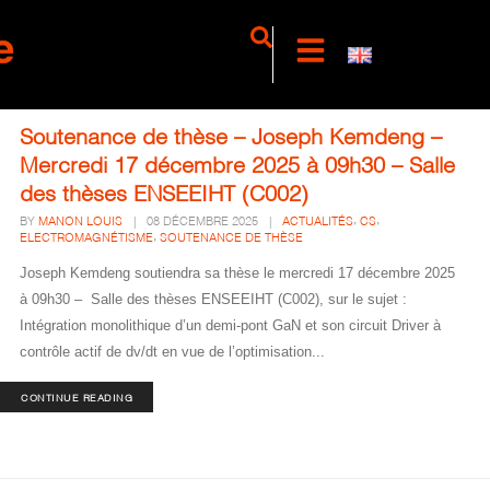
Soutenance de thèse – Joseph Kemdeng –
Mercredi 17 décembre 2025 à 09h30 – Salle
des thèses ENSEEIHT (C002)
,
,
BY
MANON LOUIS
|
08 DÉCEMBRE 2025
|
ACTUALITÉS
CS
,
ELECTROMAGNÉTISME
SOUTENANCE DE THÈSE
Joseph Kemdeng soutiendra sa thèse le mercredi 17 décembre 2025
à 09h30 – Salle des thèses ENSEEIHT (C002), sur le sujet :
Intégration monolithique d’un demi-pont GaN et son circuit Driver à
contrôle actif de dv/dt en vue de l’optimisation...
CONTINUE READING