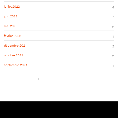
juillet 2022
4
juin 2022
7
mai 2022
2
février 2022
1
décembre 2021
2
octobre 2021
2
septembre 2021
1
Call us 123-456-7890
no-reply@domain.com