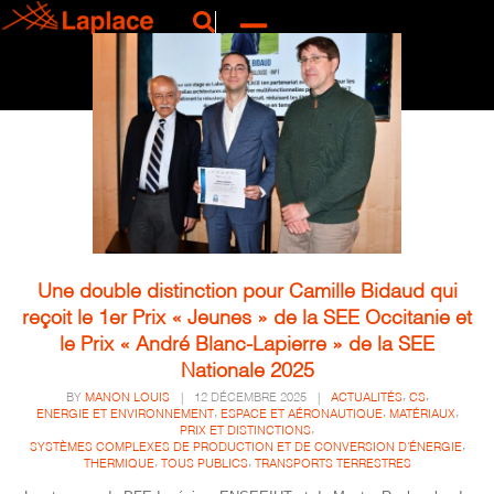
Une double distinction pour Camille Bidaud qui
reçoit le 1er Prix « Jeunes » de la SEE Occitanie et
le Prix « André Blanc-Lapierre » de la SEE
Nationale 2025
,
,
BY
MANON LOUIS
|
12 DÉCEMBRE 2025
|
ACTUALITÉS
CS
,
,
,
ENERGIE ET ENVIRONNEMENT
ESPACE ET AÉRONAUTIQUE
MATÉRIAUX
,
PRIX ET DISTINCTIONS
,
SYSTÈMES COMPLEXES DE PRODUCTION ET DE CONVERSION D'ÉNERGIE
,
,
THERMIQUE
TOUS PUBLICS
TRANSPORTS TERRESTRES