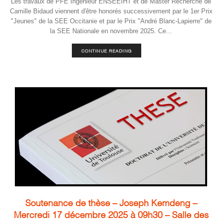
Les travaux de PFE Ingénieur ENSEEIHT et de Master Recherche de
Camille Bidaud viennent d'être honorés successivement par le 1er Prix
"Jeunes" de la SEE Occitanie et par le Prix "André Blanc-Lapierre" de
la SEE Nationale en novembre 2025. Ce...
CONTINUE READING
Soutenance de thèse – Joseph Kemdeng –
Mercredi 17 décembre 2025 à 09h30 – Salle des