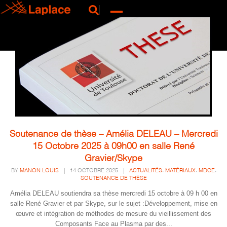
Soutenance de thèse – Amélia DELEAU – Mercredi
15 Octobre 2025 à 09h00 en salle René
Gravier/Skype
,
,
,
BY
MANON LOUIS
|
14 OCTOBRE 2025
|
ACTUALITÉS
MATÉRIAUX
MDCE
SOUTENANCE DE THÈSE
Amélia DELEAU soutiendra sa thèse mercredi 15 octobre à 09 h 00 en
salle René Gravier et par Skype, sur le sujet :Développement, mise en
œuvre et intégration de méthodes de mesure du vieillissement des
Composants Face au Plasma par des...