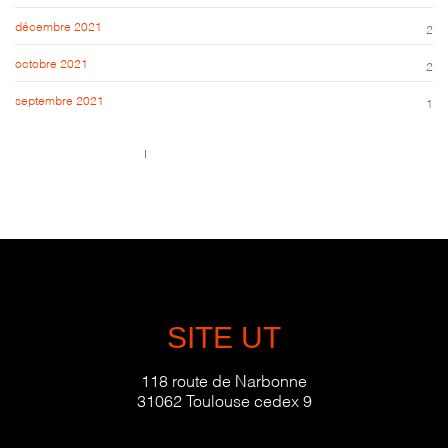
décembre 2021
2
octobre 2021
2
septembre 2021
1
Call us 123-456-7890
no-reply@domain.com
SITE UT
118 route de Narbonne
31062 Toulouse cedex 9