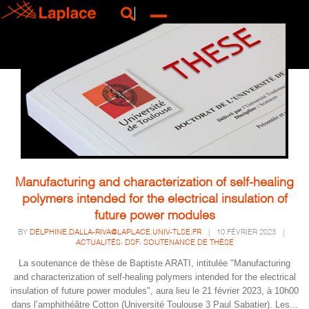
Manufacturing and characterization of self-healing
polymers intended for the electrical insulation of
future power modules
BY
DELPHINE.DALLA-RIVA@LAPLACE.UNIV-TLSE.FR
|
10 FÉVRIER 2023
|
,
,
ACTUALITÉS
DSF
SOUTENANCE DE THÈSE
La soutenance de thèse de Baptiste ARATI, intitulée "Manufacturing
and characterization of self-healing polymers intended for the electrical
insulation of future power modules", aura lieu le 21 février 2023, à 10h00
dans l’amphithéâtre Cotton (Université Toulouse 3 Paul Sabatier). Les...