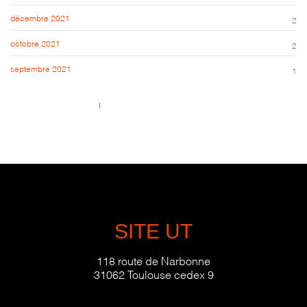
décembre 2021
2
octobre 2021
2
septembre 2021
1
Call us 123-456-7890
no-reply@domain.com
SITE UT
118 route de Narbonne
31062 Toulouse cedex 9