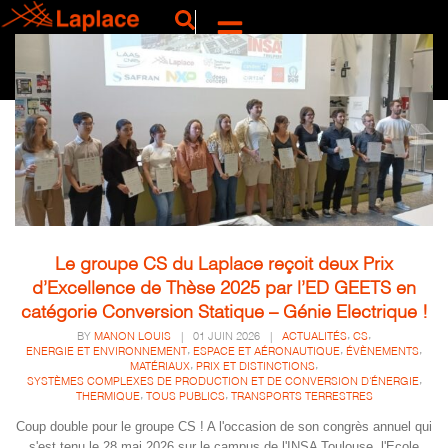
Le groupe CS du Laplace reçoit deux Prix
d’Excellence de Thèse 2025 par l’ED GEETS en
catégorie Conversion Statique – Génie Electrique !
,
,
BY
MANON LOUIS
|
01 JUIN 2026
|
ACTUALITÉS
CS
,
,
,
ENERGIE ET ENVIRONNEMENT
ESPACE ET AÉRONAUTIQUE
ÉVÈNEMENTS
,
,
MATÉRIAUX
PRIX ET DISTINCTIONS
,
SYSTÈMES COMPLEXES DE PRODUCTION ET DE CONVERSION D'ÉNERGIE
,
,
THERMIQUE
TOUS PUBLICS
TRANSPORTS TERRESTRES
Coup double pour le groupe CS ! A l'occasion de son congrès annuel qui
s'est tenu le 28 mai 2026 sur le campus de l'INSA Toulouse, l'Ecole