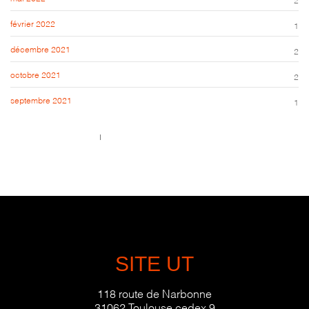
février 2022
1
décembre 2021
2
octobre 2021
2
septembre 2021
1
Call us 123-456-7890
no-reply@domain.com
SITE UT
118 route de Narbonne
31062 Toulouse cedex 9