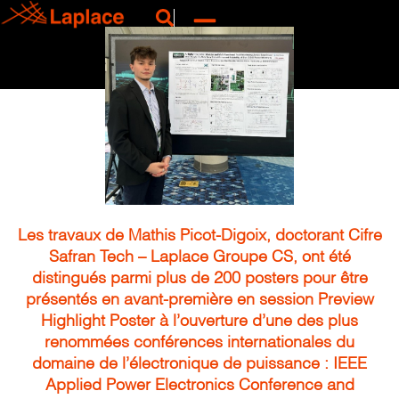
Les travaux de Mathis Picot-Digoix, doctorant Cifre
Safran Tech – Laplace Groupe CS, ont été
distingués parmi plus de 200 posters pour être
présentés en avant-première en session Preview
Highlight Poster à l’ouverture d’une des plus
renommées conférences internationales du
domaine de l’électronique de puissance : IEEE
Applied Power Electronics Conference and