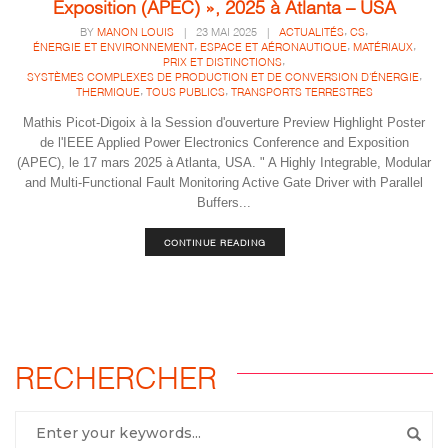
Exposition (APEC) », 2025 à Atlanta – USA
,
,
BY
MANON LOUIS
|
23 MAI 2025
|
ACTUALITÉS
CS
,
,
,
ÉNERGIE ET ENVIRONNEMENT
ESPACE ET AÉRONAUTIQUE
MATÉRIAUX
,
PRIX ET DISTINCTIONS
,
SYSTÈMES COMPLEXES DE PRODUCTION ET DE CONVERSION D'ÉNERGIE
,
,
THERMIQUE
TOUS PUBLICS
TRANSPORTS TERRESTRES
Mathis Picot-Digoix à la Session d'ouverture Preview Highlight Poster
de l'IEEE Applied Power Electronics Conference and Exposition
(APEC), le 17 mars 2025 à Atlanta, USA. " A Highly Integrable, Modular
and Multi-Functional Fault Monitoring Active Gate Driver with Parallel
Buffers...
CONTINUE READING
RECHERCHER