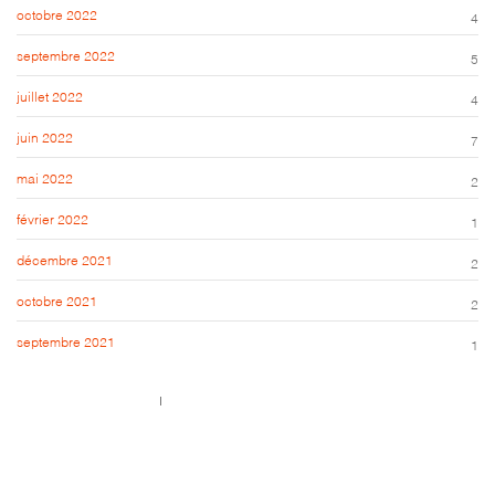
octobre 2022
4
septembre 2022
5
juillet 2022
4
juin 2022
7
mai 2022
2
février 2022
1
décembre 2021
2
octobre 2021
2
septembre 2021
1
Call us 123-456-7890
no-reply@domain.com