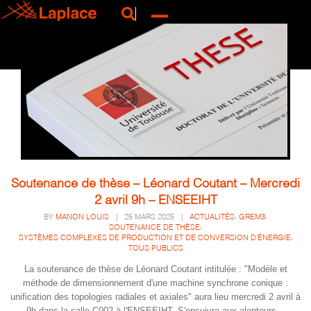
Soutenance de thèse – Léonard Coutant – Mercredi
2 avril 9h – ENSEEIHT
,
,
BY
MANON LOUIS
|
25 MARS 2025
|
ACTUALITÉS
GREM3
,
SOUTENANCE DE THÈSE
,
SYSTÈMES COMPLEXES DE PRODUCTION ET DE CONVERSION D'ÉNERGIE
TOUS PUBLICS
La soutenance de thèse de Léonard Coutant intitulée : "Modèle et
méthode de dimensionnement d'une machine synchrone conique :
unification des topologies radiales et axiales" aura lieu mercredi 2 avril à
9h dans la salle C002 à l'ENSEEIHT. S'ensuivra aux alentours...