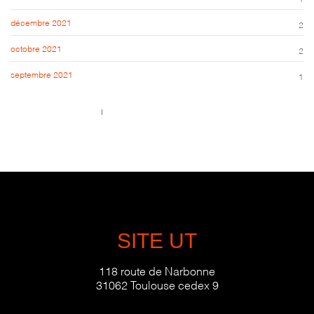
décembre 2021
2
octobre 2021
2
septembre 2021
1
Call us 123-456-7890
no-reply@domain.com
SITE UT
118 route de Narbonne
31062 Toulouse cedex 9