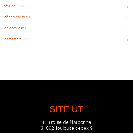
février 2022
1
décembre 2021
2
octobre 2021
2
septembre 2021
1
Call us 123-456-7890
no-reply@domain.com
SITE UT
118 route de Narbonne
31062 Toulouse cedex 9