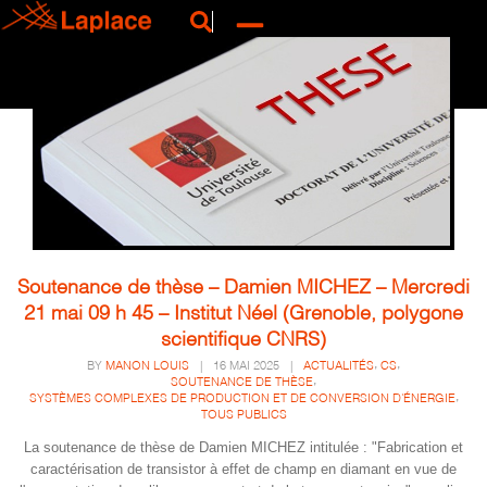
Soutenance de thèse – Damien MICHEZ – Mercredi
21 mai 09 h 45 – Institut Néel (Grenoble, polygone
scientifique CNRS)
,
,
BY
MANON LOUIS
|
16 MAI 2025
|
ACTUALITÉS
CS
,
SOUTENANCE DE THÈSE
,
SYSTÈMES COMPLEXES DE PRODUCTION ET DE CONVERSION D'ÉNERGIE
TOUS PUBLICS
La soutenance de thèse de Damien MICHEZ intitulée : "Fabrication et
caractérisation de transistor à effet de champ en diamant en vue de