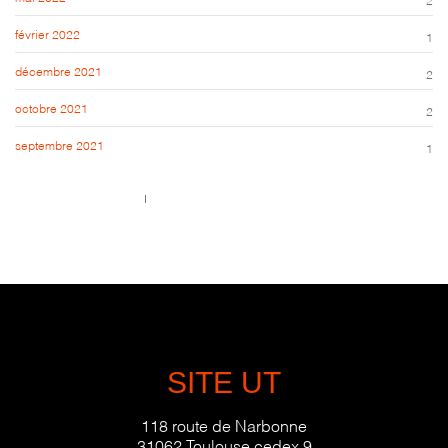
février 2022
1
décembre 2021
2
octobre 2021
2
septembre 2021
1
Call us 123-456-7890
no-reply@domain.com
SITE UT
118 route de Narbonne
31062 Toulouse cedex 9