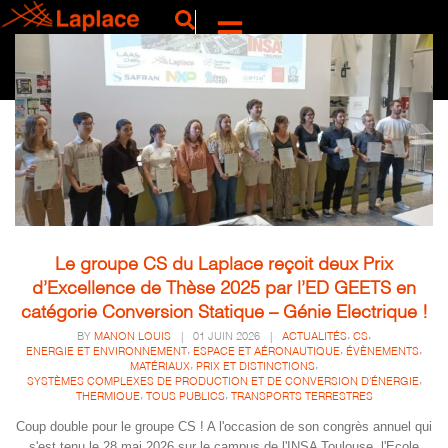
Le groupe CS du Laplace reçoit deux Prix
d’Excellence de Thèse 2025 par l’ED GEETS en
catégorie Conversion Statique – Génie Electrique !
,
,
BY
MANON LOUIS
|
01 JUIN 2026
|
ACTUALITÉS
CS
,
,
,
ENERGIE ET ENVIRONNEMENT
ESPACE ET AÉRONAUTIQUE
ÉVÈNEMENTS
,
,
MATÉRIAUX
PRIX ET DISTINCTIONS
,
SYSTÈMES COMPLEXES DE PRODUCTION ET DE CONVERSION D'ÉNERGIE
,
,
THERMIQUE
TOUS PUBLICS
TRANSPORTS TERRESTRES
Coup double pour le groupe CS ! A l'occasion de son congrès annuel qui
s'est tenu le 28 mai 2026 sur le campus de l'INSA Toulouse, l'Ecole