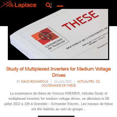
Study of Multiplexed Inverters for Medium Voltage
Drives
,
,
BY
DAVID BONNAFOUS
|
24 JUIN 2022
|
ACTUALITÉS
CS
SOUTENANCE DE THÈSE
La soutenance de thèse de Vinicius KREMER, intitulée Study of
multiplexed inverters for medium voltage drives, se déroulera le 08
juillet 2022 à 10h à Grenoble – Schneider Electric. Les travaux de thèse
ont été réalisés au sein du groupe...