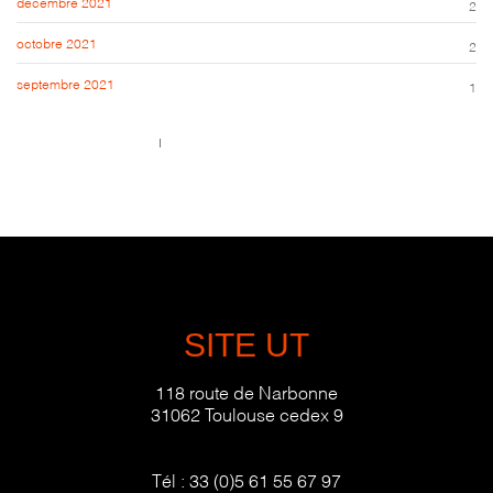
décembre 2021
2
octobre 2021
2
septembre 2021
1
Call us 123-456-7890
no-reply@domain.com
SITE UT
118 route de Narbonne
31062 Toulouse cedex 9
Tél :
33 (0)5 61 55 67 97