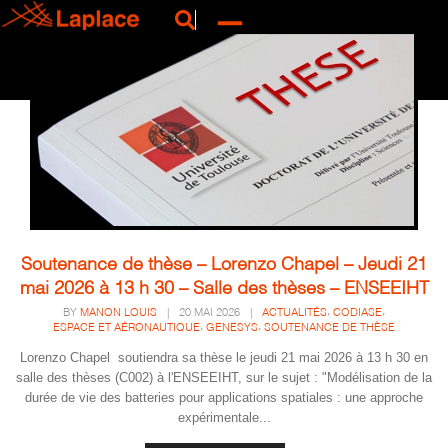
Soutenance de thèse – Lorenzo Chapel – Jeudi 21
mai 2026 à 13 h 30 – Salle des thèses – ENSEEIHT
,
,
BY
MANON LOUIS
|
20 MAI 2026
|
ACTUALITÉS
CODIASE
,
,
ESPACE ET AÉRONAUTIQUE
GENESYS
SOUTENANCE DE THÈSE
Lorenzo Chapel soutiendra sa thèse le jeudi 21 mai 2026 à 13 h 30 en
salle des thèses (C002) à l'ENSEEIHT, sur le sujet : "Modélisation de la
durée de vie des batteries pour applications spatiales : une approche
expérimentale...