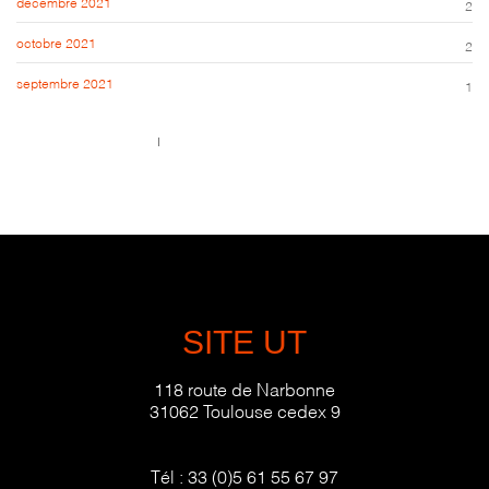
décembre 2021
2
octobre 2021
2
septembre 2021
1
Call us 123-456-7890
no-reply@domain.com
SITE UT
118 route de Narbonne
31062 Toulouse cedex 9
Tél :
33 (0)5 61 55 67 97