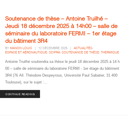
Soutenance de thèse – Antoine Truilhé –
Jeudi 18 décembre 2025 à 14h00 – salle de
séminaire du laboratoire FERMI – 1er étage
du bâtiment 3R4
,
BY
MANON LOUIS
|
12 DÉCEMBRE 2025
|
ACTUALITÉS
,
,
,
ESPACE ET AÉRONAUTIQUE
SCIPRA
SOUTENANCE DE THÈSE
THERMIQUE
Antoine Truilhé soutiendra sa thèse le jeudi 18 décembre 2025 à 14 h
00 – salle de séminaire du laboratoire FERMI - 1er étage du bâtiment
3R4 (76 All. Théodore Despeyrous, Université Paul Sabatier, 31 400
Toulouse), sur le sujet :...
CONTINUE READING