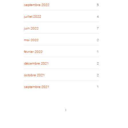
septembre 2022
5
juillet 2022
4
juin 2022
7
mai 2022
2
février 2022
1
décembre 2021
2
octobre 2021
2
septembre 2021
1
Call us 123-456-7890
no-reply@domain.com