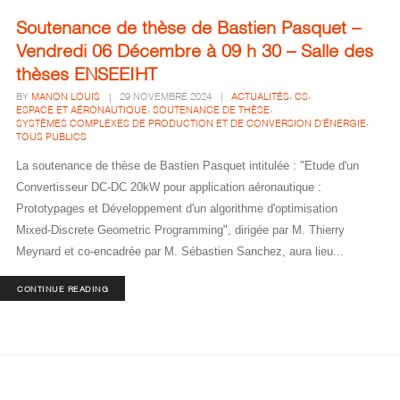
Soutenance de thèse de Bastien Pasquet –
Vendredi 06 Décembre à 09 h 30 – Salle des
thèses ENSEEIHT
,
,
BY
MANON LOUIS
|
29 NOVEMBRE 2024
|
ACTUALITÉS
CS
,
,
ESPACE ET AÉRONAUTIQUE
SOUTENANCE DE THÈSE
,
SYSTÈMES COMPLEXES DE PRODUCTION ET DE CONVERSION D'ÉNERGIE
TOUS PUBLICS
La soutenance de thèse de Bastien Pasquet intitulée : "Etude d'un
Convertisseur DC-DC 20kW pour application aéronautique :
Prototypages et Développement d'un algorithme d'optimisation
Mixed-Discrete Geometric Programming", dirigée par M. Thierry
Meynard et co-encadrée par M. Sébastien Sanchez, aura lieu...
CONTINUE READING