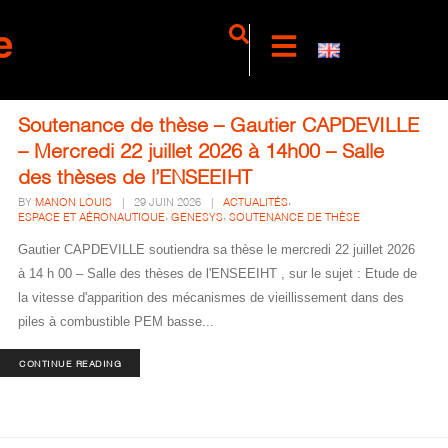
Soutenance de thèse – Gautier CAPDEVILLE
– Mercredi 22 juillet 2026 à 14h00 – Salle
des thèses de l’ENSEEIHT
,
BY
MANON LOUIS
|
29 JUIN 2026
|
ACTUALITÉS
,
,
ESPACE ET AÉRONAUTIQUE
GENESYS
SOUTENANCE DE THÈSE
Gautier CAPDEVILLE soutiendra sa thèse le mercredi 22 juillet 2026
à 14 h 00 – Salle des thèses de l'ENSEEIHT , sur le sujet : Etude de
la vitesse d'apparition des mécanismes de vieillissement dans des
piles à combustible PEM basse...
CONTINUE READING