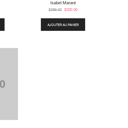
f
Isabel Marant
$
299.00
$
200.00
AJOUTER AU PANIER