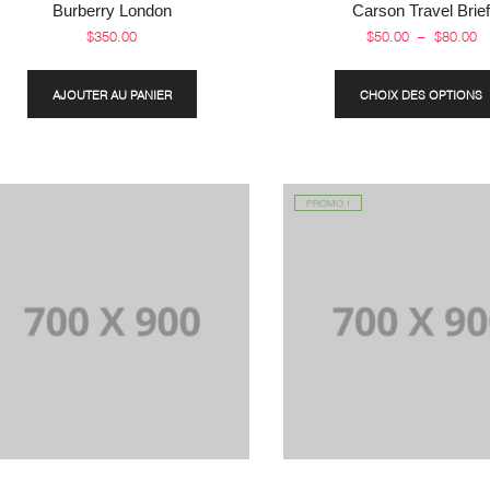
Burberry London
Carson Travel Brie
$
350.00
$
50.00
–
$
80.00
AJOUTER AU PANIER
CHOIX DES OPTIONS
PROMO !