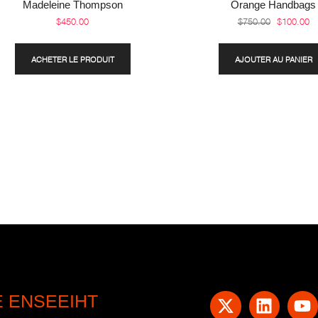
Madeleine Thompson
Orange Handbags
$
450.00
$
750.00
$
100.00
ACHETER LE PRODUIT
AJOUTER AU PANIER
E ENSEEIHT