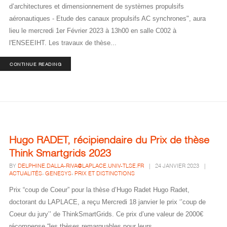
d’architectures et dimensionnement de systèmes propulsifs
aéronautiques - Etude des canaux propulsifs AC synchrones", aura
lieu le mercredi 1er Février 2023 à 13h00 en salle C002 à
l'ENSEEIHT. Les travaux de thèse...
CONTINUE READING
Hugo RADET, récipiendaire du Prix de thèse
Think Smartgrids 2023
BY
DELPHINE.DALLA-RIVA@LAPLACE.UNIV-TLSE.FR
|
24 JANVIER 2023
|
,
,
ACTUALITÉS
GENESYS
PRIX ET DISTINCTIONS
Prix “coup de Coeur” pour la thèse d’Hugo Radet Hugo Radet,
doctorant du LAPLACE, a reçu Mercredi 18 janvier le prix ‘’coup de
Coeur du jury’’ de ThinkSmartGrids. Ce prix d’une valeur de 2000€
récompense “les thèses remarquables pour leurs...