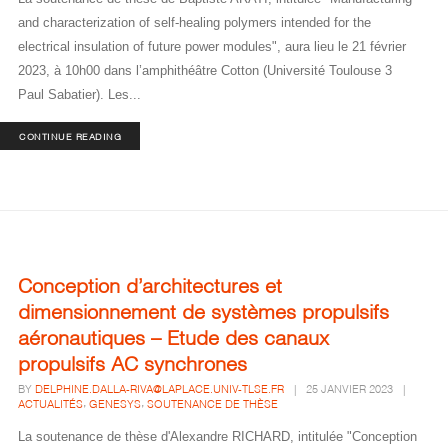
and characterization of self-healing polymers intended for the
electrical insulation of future power modules", aura lieu le 21 février
2023, à 10h00 dans l’amphithéâtre Cotton (Université Toulouse 3
Paul Sabatier). Les...
CONTINUE READING
Conception d’architectures et
dimensionnement de systèmes propulsifs
aéronautiques – Etude des canaux
propulsifs AC synchrones
BY
DELPHINE.DALLA-RIVA@LAPLACE.UNIV-TLSE.FR
|
25 JANVIER 2023
|
,
,
ACTUALITÉS
GENESYS
SOUTENANCE DE THÈSE
La soutenance de thèse d'Alexandre RICHARD, intitulée "Conception