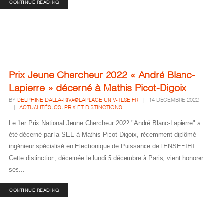
CONTINUE READING
Prix Jeune Chercheur 2022 « André Blanc-
Lapierre » décerné à Mathis Picot-Digoix
BY
DELPHINE.DALLA-RIVA@LAPLACE.UNIV-TLSE.FR
|
14 DÉCEMBRE 2022
,
,
|
ACTUALITÉS
CS
PRIX ET DISTINCTIONS
Le 1er Prix National Jeune Chercheur 2022 "André Blanc-Lapierre" a
été décerné par la SEE à Mathis Picot-Digoix, récemment diplômé
ingénieur spécialisé en Electronique de Puissance de l'ENSEEIHT.
Cette distinction, décernée le lundi 5 décembre à Paris, vient honorer
ses...
CONTINUE READING