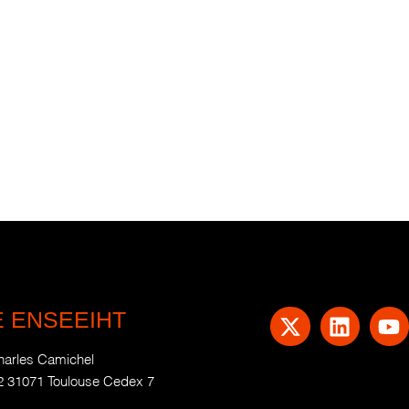
E ENSEEIHT
harles Camichel
2 31071 Toulouse Cedex 7