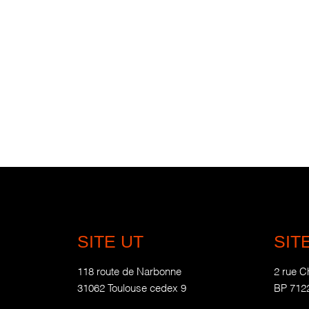
SITE UT
SIT
118 route de Narbonne
2 rue C
31062 Toulouse cedex 9
BP 712