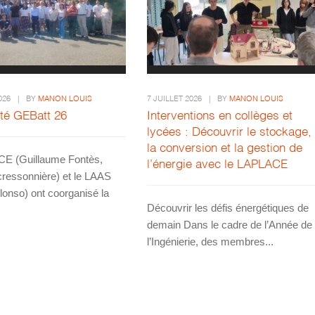
026
|
BY
MANON LOUIS
7 JUILLET 2026
|
BY
MANON LOUIS
été GEBatt 26
Interventions en collèges et
lycées : Découvrir le stockage,
la conversion et la gestion de
E (Guillaume Fontès,
l’énergie avec le LAPLACE
cressonnière) et le LAAS
lonso) ont coorganisé la
Découvrir les défis énergétiques de
.
demain Dans le cadre de l’Année de
l’Ingénierie, des membres...