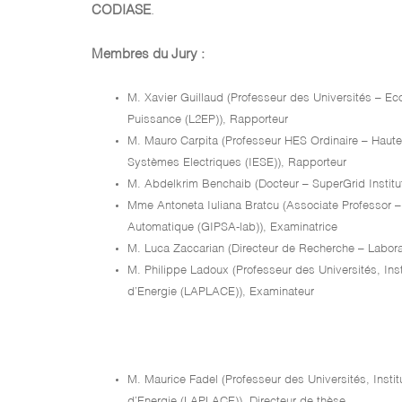
CODIASE
.
Membres du Jury :
M. Xavier Guillaud (Professeur des Universités – Eco
Puissance (L2EP)), Rapporteur
M. Mauro Carpita (Professeur HES Ordinaire – Haute 
Systèmes Electriques (IESE)), Rapporteur
M. Abdelkrim Benchaib (Docteur – SuperGrid Institu
Mme Antoneta Iuliana Bratcu (Associate Professor –
Automatique (GIPSA-lab)), Examinatrice
M. Luca Zaccarian (Directeur de Recherche – Labor
M. Philippe Ladoux (Professeur des Universités, Ins
d’Energie (LAPLACE)), Examinateur
M. Maurice Fadel (Professeur des Universités, Insti
d’Energie (LAPLACE)), Directeur de thèse