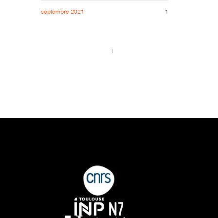
septembre 2021
1
Call us 123-456-7890
no-reply@domain.com