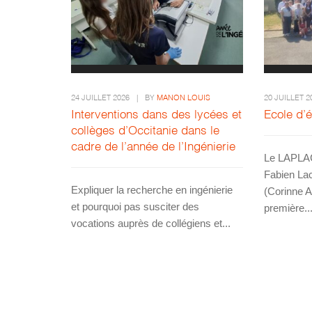
24 JUILLET 2026
|
BY
MANON LOUIS
20 JUILLET 2
Interventions dans des lycées et
Ecole d’
collèges d’Occitanie dans le
cadre de l’année de l’Ingénierie
Le LAPLAC
Fabien La
Expliquer la recherche en ingénierie
(Corinne A
et pourquoi pas susciter des
première..
vocations auprès de collégiens et...