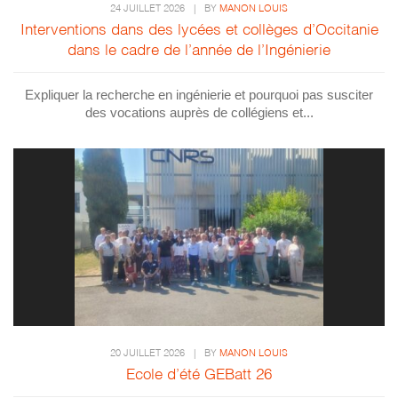
24 JUILLET 2026
|
BY
MANON LOUIS
Interventions dans des lycées et collèges d’Occitanie
dans le cadre de l’année de l’Ingénierie
Expliquer la recherche en ingénierie et pourquoi pas susciter
des vocations auprès de collégiens et...
20 JUILLET 2026
|
BY
MANON LOUIS
Ecole d’été GEBatt 26