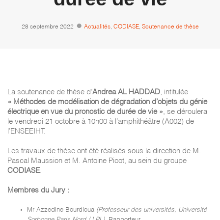
28 septembre 2022
Actualités
,
CODIASE
,
Soutenance de thèse
La soutenance de thèse d’
Andrea AL HADDAD
, intitulée
« Méthodes de modélisation de dégradation d’objets du génie
électrique en vue du pronostic de durée de vie »
, se déroulera
le vendredi 21 octobre à 10h00 à l’amphithéâtre (A002) de
l’ENSEEIHT.
Les travaux de thèse ont été réalisés sous la direction de M.
Pascal Maussion et M. Antoine Picot, au sein du groupe
CODIASE
.
Membres du Jury :
Mr Azzedine Bourdioua
(Professeur des universités, Université
Sorbonne Paris Nord / LPL)
, Rapporteur