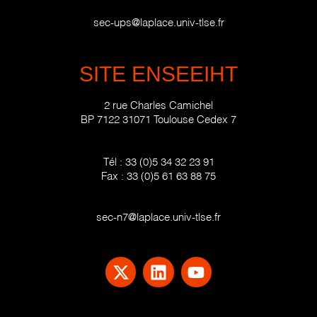
sec-ups@laplace.univ-tlse.fr
SITE ENSEEIHT
2 rue Charles Camichel
BP 7122 31071 Toulouse Cedex 7
Tél :
33 (0)5 34 32 23 91
Fax :
33 (0)5 61 63 88 75
sec-n7@laplace.univ-tlse.fr