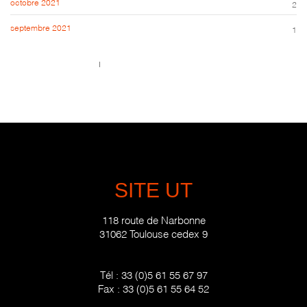
octobre 2021
2
septembre 2021
1
Call us 123-456-7890
no-reply@domain.com
SITE UT
118 route de Narbonne
31062 Toulouse cedex 9
Tél :
33 (0)5 61 55 67 97
Fax :
33 (0)5 61 55 64 52